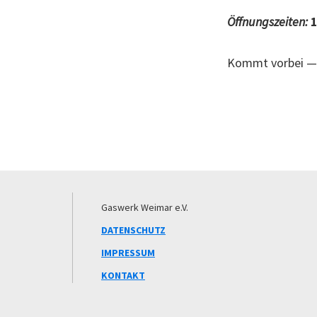
Öffnungszeiten:
1
Kommt vorbei — d
Footer
Gaswerk Weimar e.V.
DATENSCHUTZ
IMPRESSUM
KONTAKT