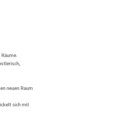
re Räume.
tlerisch,
inen neuen Raum
ckelt sich mit