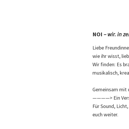
NOI
– wir. in z
Liebe Freundinne
wie ihr wisst, l
Wir finden: Es 
musikalisch, kre
Gemeinsam mit d
————> Ein Versu
Für Sound, Licht
euch weiter.