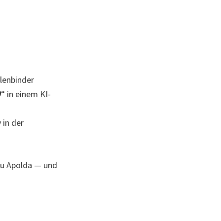
elenbinder
0
“ in einem KI-
 in der
au Apolda — und