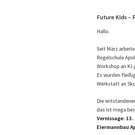
Future KIds – 
Hallo.
Seit März arbeit
Regelschule Apo
Workshop an KI-
Es wurden fleißig
Werkstatt an Sku
Die entstandenen
das ist mega bes
Vernissage: 13.
Eiermannbau Ap