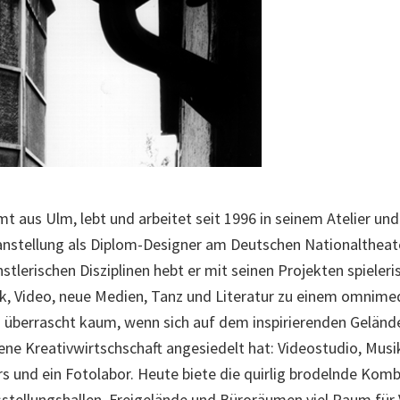
aus Ulm, lebt und arbeitet seit 1996 in seinem Atelier und 
nstellung als Diplom-Designer am Deutschen Nationaltheate
tlerischen Disziplinen hebt er mit seinen Projekten spieleris
ik, Video, neue Medien, Tanz und Literatur zu einem omnime
 überrascht kaum, wenn sich auf dem inspirierenden Geländ
ene Kreativwirtschschaft angesiedelt hat: Videostudio, Mus
s und ein Fotolabor. Heute biete die quirlig brodelnde Komb
stellungshallen, Freigelände und Büroräumen viel Raum für