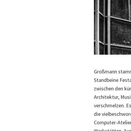
Großmann stammt 
Standbeine Festa
zwischen den küns
Architektur, Mus
verschmelzen. Es
die vielbeschwor
Computer-Atelier
Werkstätten, Aus