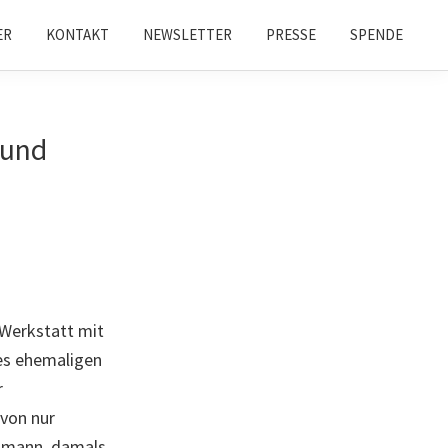
ER
KONTAKT
NEWSLETTER
PRESSE
SPENDE
 und
 Werkstatt mit
es ehemaligen
r
von nur
oßmann, damals