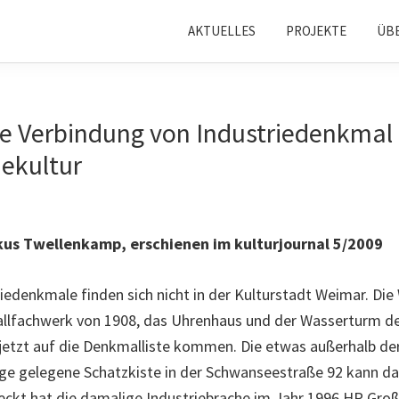
AKTUELLES
PROJEKTE
ÜB
e Verbindung von Industriedenkmal
ekultur
kus Twellenkamp, erschienen im kulturjournal 5/2009
riedenkmale finden sich nicht in der Kulturstadt Weimar. Die
llfachwerk von 1908, das Uhrenhaus und der Wasserturm d
jetzt auf die Denkmalliste kommen. Die etwas außerhalb de
ge gelegene Schatzkiste in der Schwanseestraße 92 kann da
deckt hat die damalige Industriebrache im Jahr 1996 HP Gr