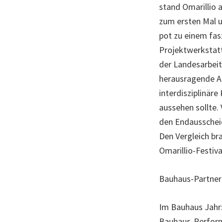
stand Omarillio
zum ersten Mal u
pot zu einem fas
Projektwerkstatt
der Landesarbei
herausragende Ar
interdisziplinär
aussehen sollte.
den Endausschei
Den Vergleich br
Omarillio-Festiva
Bauhaus-Partner
Im Bauhaus Jahr:
Bauhaus-Performa