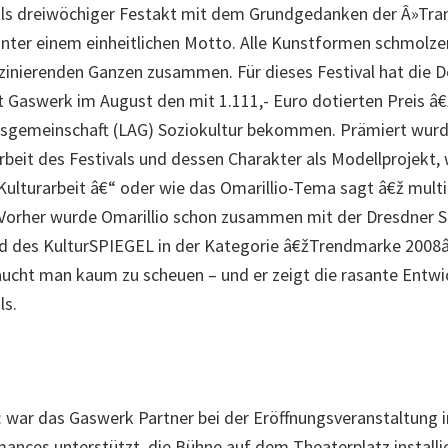
 als dreiwöchiger Festakt mit dem Grundgedanken der Â»Tr
nter einem einheitlichen Motto. Alle Kunstformen schmolze
zinierenden Ganzen zusammen. Für dieses Festival hat die D
 Gaswerk im August den mit 1.111,- Euro dotierten Preis 
tsgemeinschaft (LAG) Soziokultur bekommen. Prämiert wurd
beit des Festivals und dessen Charakter als Modellprojekt, 
e Kulturarbeit â€“ oder wie das Omarillio-Tema sagt â€ž mult
 Vorher wurde Omarillio schon zusammen mit der Dresdner 
d des KulturSPIEGEL in der Kategorie â€žTrendmarke 2008
aucht man kaum zu scheuen – und er zeigt die rasante Entwi
ls.
 war das Gaswerk Partner bei der Eröffnungsveranstaltung im
nces unterstützt, die Bühne auf dem Theaterplatz installie