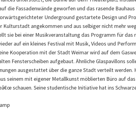
 auf die Fassadenwände geworfen und das rasende Bauhaus 
vorwärtsgerichteter Underground gestartete Design und Pr
der Kulturstadt angekommen und aus selbiger nicht mehr w
llt sie bei einer Musikveranstaltung das Programm für das n
ieder auf ein kleines Festival mit Musik, Videos und Perfor
 eine Kooperation mit der Stadt Weimar wird auf dem Gaswe
 alten Fensterscheiben aufgebaut. Ähnliche Glaspavillons sol
hnungen ausgestattet über die ganze Stadt verteilt werden
us seinem mit eigener Metallkunst möblierten Büro auf das
€œ schauen. Seine studentische Initiative hat ins Schwarze
kamp