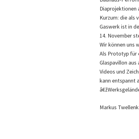
Diaprojektionen
Kurzum: die als 
Gaswerk ist in 
14. November ste
Wir können uns w
Als Prototyp für
Glaspavillon aus
Videos und Zeic
kann entspannt a
â€žWerksgeländeâ
Markus Twellen