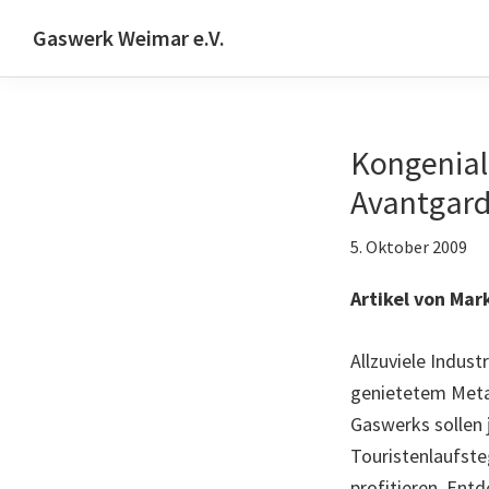
Zur
Skip
Zur
Gaswerk Weimar e.V.
Hauptnavigation
to
Fußzeile
Projekt-
springen
main
springen
und
content
Designwerkstatt
Kongenial
|
Schwanseestr.92
Avantgard
|
5. Oktober 2009
99423
Weimar
Artikel von Mar
Allzuviele Indust
genietetem Meta
Gaswerks sollen 
Touristenlaufste
profitieren. Ent