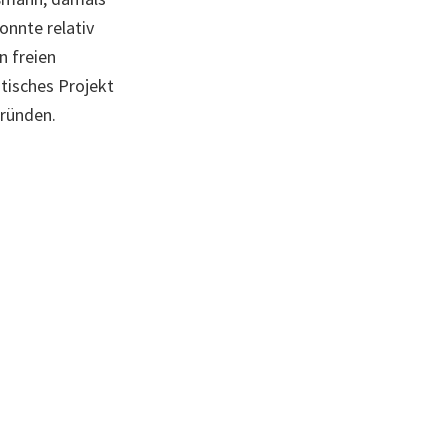
onnte relativ
n freien
ntisches Projekt
gründen.