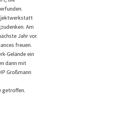
erfunden.
ojektwerkstatt
egzudenken. Am
ächste Jahr vor.
mances freuen.
rk-Gelände ein
len dann mit
. HP Großmann
 getroffen.