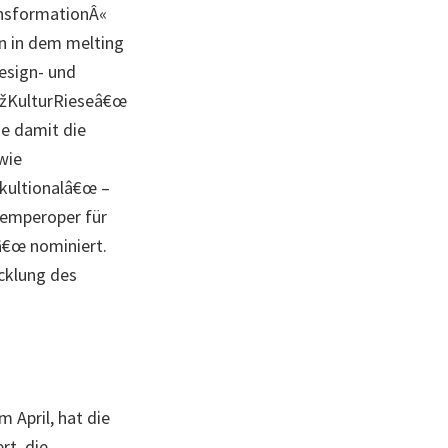
ansformationÂ«
n in dem melting
esign- und
â€žKulturRieseâ€œ
e damit die
wie
ikultionalâ€œ –
Semperoper für
â€œ nominiert.
cklung des
 April, hat die
rt, die