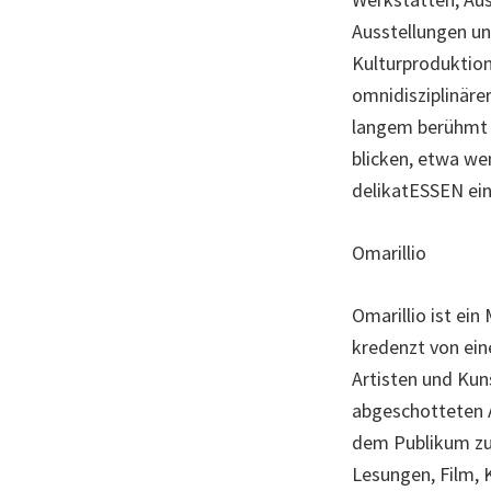
Ausstellungen un
Kulturproduktion
omnidisziplinäre
langem berühmt i
blicken, etwa we
delikatESSEN ein
Omarillio
Omarillio ist ei
kredenzt von ei
Artisten und Kun
abgeschotteten A
dem Publikum zu 
Lesungen, Film,