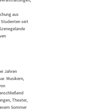
schung aus
r Studenten seit
m Szenegelände
iven
ei Jahren
ar. Musikern,
von
 anschließend
ungen, Theater,
 diesem Sommer