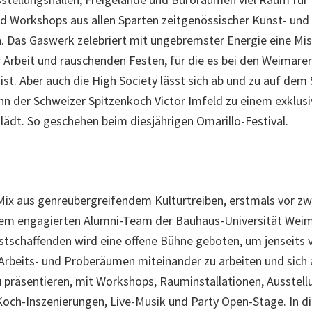
d Workshops aus allen Sparten zeitgenössischer Kunst- und
. Das Gaswerk zelebriert mit ungebremster Energie eine Mi
r Arbeit und rauschenden Festen, für die es bei den Weimare
st. Aber auch die High Society lässt sich ab und zu auf de
nn der Schweizer Spitzenkoch Victor Imfeld zu einem exklus
lädt. So geschehen beim diesjährigen Omarillo-Festival.
n Mix aus genreübergreifendem Kulturtreiben, erstmals vor zw
nem engagierten Alumni-Team der Bauhaus-Universität Weim
stschaffenden wird eine offene Bühne geboten, um jenseits 
rbeits- und Proberäumen miteinander zu arbeiten und sich
präsentieren, mit Workshops, Rauminstallationen, Ausstell
 Koch-Inszenierungen, Live-Musik und Party Open-Stage. In