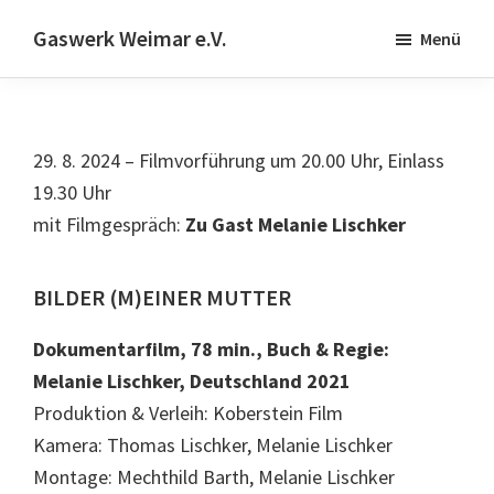
Skip
Zur
Gaswerk Weimar e.V.
Menü
to
Fußzeile
Projekt-
main
springen
und
content
Designwerkstatt
29. 8. 2024 – Filmvorführung um 20.00 Uhr, Einlass
|
19.30 Uhr
Schwanseestr.92
mit Filmgespräch:
Zu Gast Melanie Lischker
|
99423
Weimar
BILDER (M)EINER MUTTER
Dokumentarfilm, 78 min., Buch & Regie:
Melanie Lischker, Deutschland 2021
Produktion & Verleih: Koberstein Film
Kamera: Thomas Lischker, Melanie Lischker
Montage: Mechthild Barth, Melanie Lischker