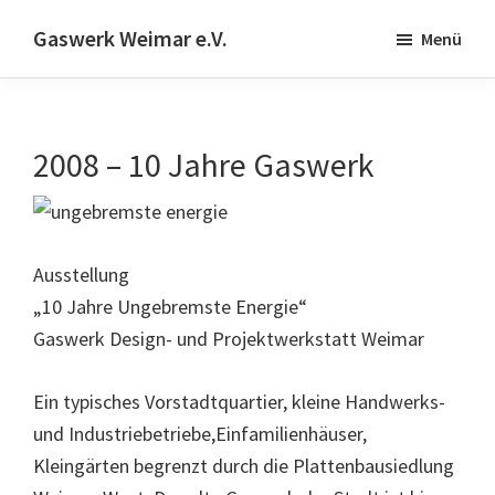
Skip
Zur
Gaswerk Weimar e.V.
Menü
to
Fußzeile
Projekt-
main
springen
und
content
Designwerkstatt
2008 – 10 Jahre Gaswerk
|
Schwanseestr.92
|
99423
Ausstellung
Weimar
„10 Jahre Ungebremste Energie“
Gaswerk Design- und Projektwerkstatt Weimar
Ein typisches Vorstadtquartier, kleine Handwerks-
und Industriebetriebe,Einfamilienhäuser,
Kleingärten begrenzt durch die Plattenbausiedlung