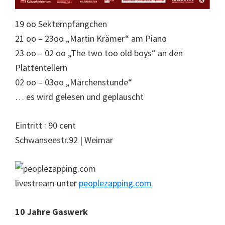
19 oo Sektempfängchen
21 oo – 23oo „Martin Krämer“ am Piano
23 oo – 02 oo „The two too old boys“ an den
Plattentellern
02 oo – 03oo „Märchenstunde“
… es wird gelesen und geplauscht
Eintritt : 90 cent
Schwanseestr.92 | Weimar
livestream unter
peoplezapping.com
10 Jahre Gaswerk