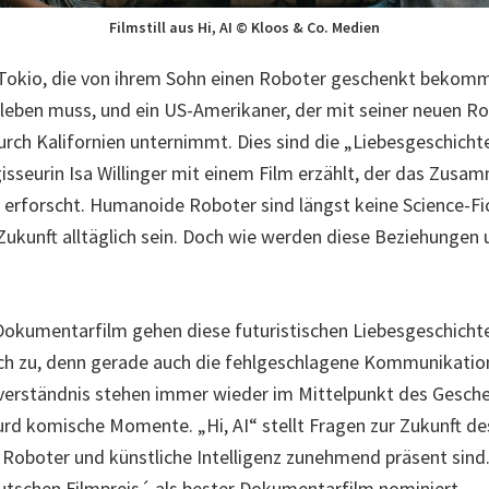
Filmstill aus Hi, AI © Kloos & Co. Medien
n Tokio, die von ihrem Sohn einen Roboter geschenkt bekomm
n leben muss, und ein US-Amerikaner, der mit seiner neuen R
urch Kalifornien unternimmt. Dies sind die „Liebesgeschicht
gisseurin Isa Willinger mit einem Film erzählt, der das Zus
erforscht. Humanoide Roboter sind längst keine Science-Fi
Zukunft alltäglich sein. Doch wie werden diese Beziehungen
s Dokumentarfilm gehen diese futuristischen Liebesgeschichte
h zu, denn gerade auch die fehlgeschlagene Kommunikatio
verständnis stehen immer wieder im Mittelpunkt des Gesch
urd komische Momente. „Hi, AI“ stellt Fragen zur Zukunft d
er Roboter und künstliche Intelligenz zunehmend präsent sind
utschen Filmpreis´ als bester Dokumentarfilm nominiert.