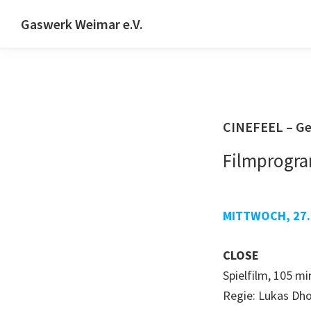
Zur
Skip
Zur
Gaswerk Weimar e.V.
Hauptnavigation
to
Fußzeile
Projekt-
springen
main
springen
und
content
Designwerkstatt
|
Schwanseestr.92
CINEFEEL – Ge
|
Filmprogr
99423
Weimar
MITTWOCH, 27.
CLOSE
Spielfilm, 105 mi
Regie: Lukas Dh