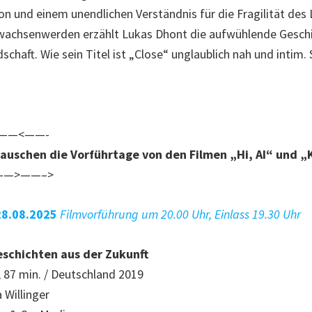
ion und einem unendlichen Verständnis für die Fragilität des
wachsenwerden erzählt Lukas Dhont die aufwühlende Geschi
schaft. Wie sein Titel ist „Close“ unglaublich nah und intim.
——<——-
uschen die Vorführtage von den Filmen „Hi, AI“ und „K
——>——–>
8.08.2025
Filmvorführung um 20.00 Uhr, Einlass 19.30 Uhr
geschichten aus der Zukunft
87 min. / Deutschland 2019
 Willinger