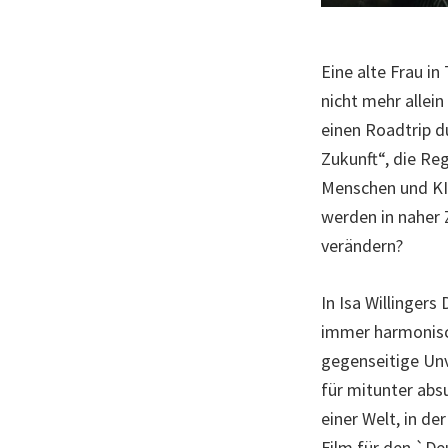
Eine alte Frau i
nicht mehr allei
einen Roadtrip d
Zukunft“, die Re
Menschen und KI 
werden in naher 
verändern?
In Isa Willinger
immer harmonisc
gegenseitige Un
für mitunter abs
einer Welt, in d
Film für den `De