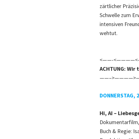
zärtlicher Präzis
Schwelle zum Er
intensiven Freund
wehtut.
<——-<————<
ACHTUNG: Wir ta
——–>————>
DONNERSTAG, 2
Hi, AI – Liebes
Dokumentarfilm, 
Buch & Regie: Isa