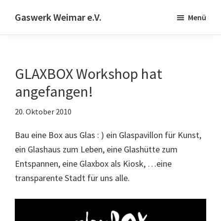
Skip
Zur
Gaswerk Weimar e.V.
Menü
to
Fußzeile
Projekt-
main
springen
und
content
Designwerkstatt
GLAXBOX Workshop hat
|
Schwanseestr.92
angefangen!
|
20. Oktober 2010
99423
Weimar
Bau eine Box aus Glas : ) ein Glaspavillon für Kunst,
ein Glashaus zum Leben, eine Glashütte zum
Entspannen, eine Glaxbox als Kiosk, …eine
transparente Stadt für uns alle.