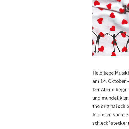
Helo liebe Musik
am 14. Oktober –
Der Abend begin
und mündet klang
the original schl
In dieser Nacht z
schleck^stecker