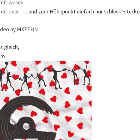
 mit wesen
mit deer …. und zum Höhepunkt einfach nur schleck^stecke
Video by MXZEHN.
s gleich,
am