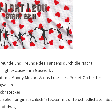
freunde und Freunde des Tanzens durch die Nacht,
 high exclusiv – im Gaswerk :
nt mit Mandy Mozart & das LutzLiszt Preset Orchester
voll in
eck^stecker:
u sehen original schleck^stecker mit unterschiedlichsten Set
 mit dwig