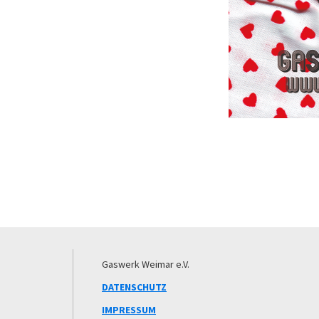
Footer
Gaswerk Weimar e.V.
DATENSCHUTZ
IMPRESSUM