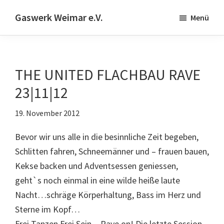
Skip
Zur
Gaswerk Weimar e.V.
Menü
to
Fußzeile
Projekt-
main
springen
und
content
Designwerkstatt
THE UNITED FLACHBAU RAVE
|
Schwanseestr.92
23|11|12
|
19. November 2012
99423
Weimar
Bevor wir uns alle in die besinnliche Zeit begeben,
Schlitten fahren, Schneemänner und – frauen bauen,
Kekse backen und Adventsessen geniessen,
geht`s noch einmal in eine wilde heiße laute
Nacht…schräge Körperhaltung, Bass im Herz und
Sterne im Kopf…
Frei Tanzen Frei Sein…Rave on! Die letzte Session