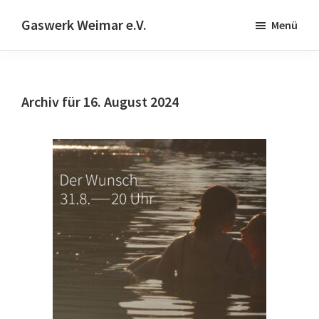
Skip
Zur
Gaswerk Weimar e.V.
Menü
to
Fußzeile
Projekt-
main
springen
und
content
Designwerkstatt
Archiv für 16. August 2024
|
Schwanseestr.92
|
99423
Weimar