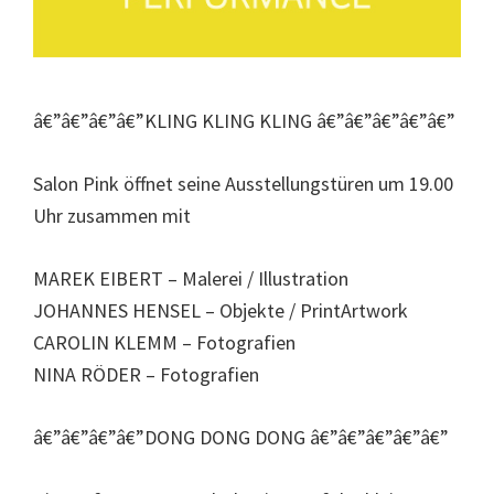
â€”â€”â€”â€”KLING KLING KLING â€”â€”â€”â€”â€”
Salon Pink öffnet seine Ausstellungstüren um 19.00
Uhr zusammen mit
MAREK EIBERT – Malerei / Illustration
JOHANNES HENSEL – Objekte / PrintArtwork
CAROLIN KLEMM – Fotografien
NINA RÖDER – Fotografien
â€”â€”â€”â€”DONG DONG DONG â€”â€”â€”â€”â€”