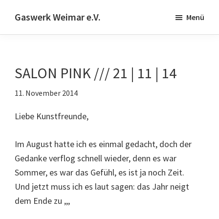
Skip
Zur
Gaswerk Weimar e.V.
Menü
to
Fußzeile
Projekt-
main
springen
und
content
Designwerkstatt
SALON PINK /// 21 | 11 | 14
|
Schwanseestr.92
11. November 2014
|
99423
Liebe Kunstfreunde,
Weimar
Im August hatte ich es einmal gedacht, doch der
Gedanke verflog schnell wieder, denn es war
Sommer, es war das Gefühl, es ist ja noch Zeit.
Und jetzt muss ich es laut sagen: das Jahr neigt
dem Ende zu ,,,