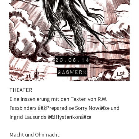
THEATER
Eine Inszenierung mit den Texten von R.W.
Fassbinders â€žPreparadise Sorry Nowâ€œ und
Ingrid Lausunds â€žHysterikonâ€œ
Macht und Ohnmacht.