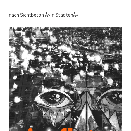
nach Sichtbeton Â»In StädtenÂ«