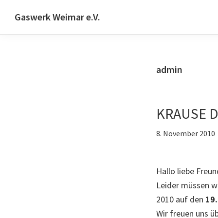
Zur
Skip
Zur
Gaswerk Weimar e.V.
Hauptnavigation
to
Fußzeile
Projekt-
springen
main
springen
und
content
Designwerkstatt
admin
|
Schwanseestr.92
|
KRAUSE D
99423
Weimar
8. November 2010
Hallo liebe Freu
Leider müssen w
2010 auf den
19.
Wir freuen uns ü