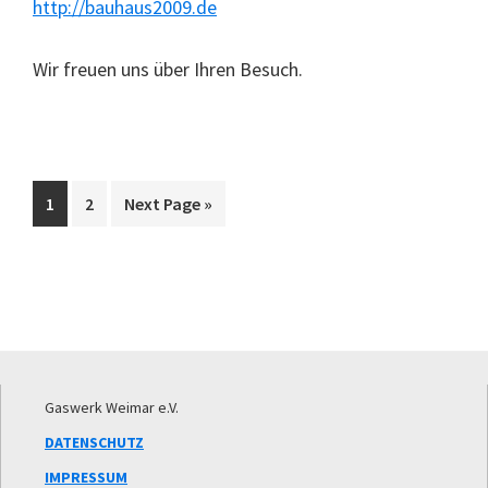
http://bauhaus2009.de
Wir freuen uns über Ihren Besuch.
Go
Go
Go
1
2
Next Page »
to
to
to
page
page
Footer
Gaswerk Weimar e.V.
DATENSCHUTZ
IMPRESSUM