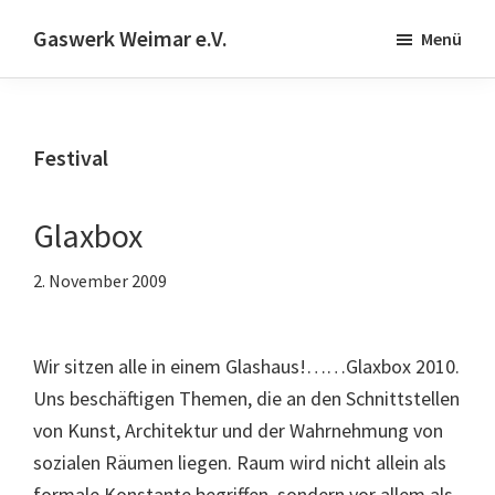
Skip
Zur
Gaswerk Weimar e.V.
Menü
to
Fußzeile
Projekt-
main
springen
und
content
Designwerkstatt
Festival
|
Schwanseestr.92
|
Glaxbox
99423
2. November 2009
Weimar
Wir sitzen alle in einem Glashaus!……Glaxbox 2010.
Uns beschäftigen Themen, die an den Schnittstellen
von Kunst, Architektur und der Wahrnehmung von
sozialen Räumen liegen. Raum wird nicht allein als
formale Konstante begriffen, sondern vor allem als