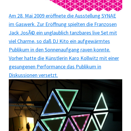
Am 28. Mai 2009 eröffnete die Ausstellung SYNAE
im Gaswerk. Zur Eröffnung spielten die Franzosen
Jack JosÃ© ein unglaublich tanzbares live Set mit
viel Charme, so daß DJ Kito ein aufgewärmtes
Publikum in den Sonnenaufgang raven konnte.
Vorher hatte die Künstlerin Karo Kollwitz mit einer
gesungenen Performance das Publikum in
Diskussionen versetzt.