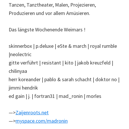
Tanzen, Tanztheater, Malen, Projezieren,
Produzieren und vor allem Amüsieren.
Das längste Wochenende Weimars !
skinnerbox | p.deluxe | eSte & march | royal rumble
|neolectric
gitte verführt | resistant | kito | jakob kreuzfeld |
chilinyaa
herr koreander | pablo & sarah schacht | doktor no |
jimmi hendrik
ed gain | j. | fortran31 | mad_ronin | morles
—>
Zaijenroots.net
—>
myspace.com/madronin