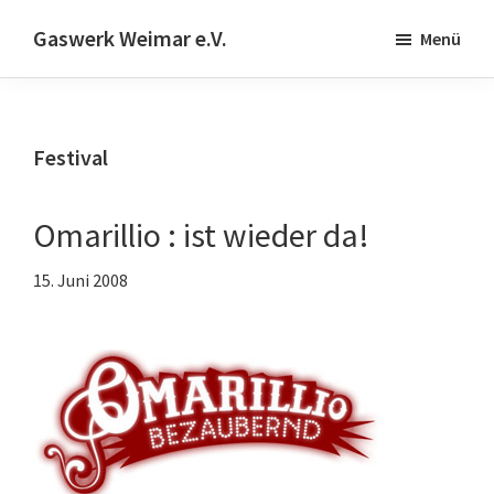
Skip
Zur
Gaswerk Weimar e.V.
Menü
to
Fußzeile
Projekt-
main
springen
und
content
Designwerkstatt
Festival
|
Schwanseestr.92
|
Omarillio : ist wieder da!
99423
15. Juni 2008
Weimar